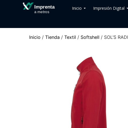
Imprenta
Inicio
Impresión Digital
a metros
Inicio
/
Tienda
/
Textil
/
Softshell
/ SOL’S RA