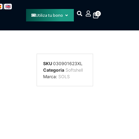
|

🇬🇧
0
Utiliza tu bono
SKU
030901623XL
Categoria
Softshell
Marca:
SOLS