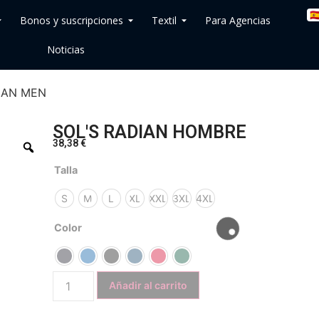
🇪
Bonos y suscripciones
Textil
Para Agencias
Noticias
DIAN MEN
SOL'S RADIAN HOMBRE
38,38
€
Talla
S
M
L
XL
XXL
3XL
4XL
Color
Añadir al carrito