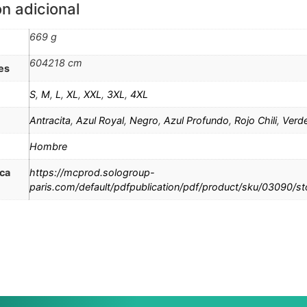
n adicional
669 g
604218 cm
es
S
,
M
,
L
,
XL
,
XXL
,
3XL
,
4XL
Antracita
,
Azul Royal
,
Negro
,
Azul Profundo
,
Rojo Chili
,
Verd
Hombre
ica
https://mcprod.sologroup-
paris.com/default/pdfpublication/pdf/product/sku/03090/s