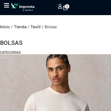
0
Imprenta
a metros
Inicio
/
Tienda
/
Textil
/ Bolsas
BOLSAS
CATEGORÍAS