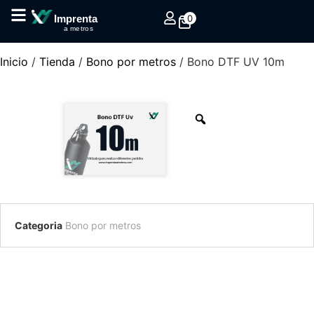
0
Imprenta
a metros
Inicio
/
Tienda
/
Bono por metros
/ Bono DTF UV 10m
Categoria
Bono por metros