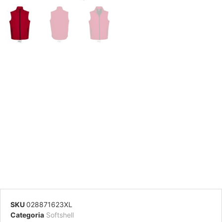
SKU
028871623XL
Categoria
Softshell