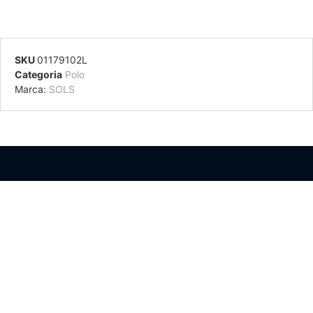
SKU
01179102L
Categoria
Polo
Marca:
SOLS
Información Adicional