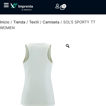
0
Imprenta
a metros
Inicio
/
Tienda
/
Textil
/
Camiseta
/ SOL’S SPORTY TT
WOMEN