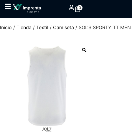
0
Imprenta
a metros
Inicio
/
Tienda
/
Textil
/
Camiseta
/ SOL’S SPORTY TT MEN