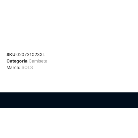
SKU
020731023XL
Categoria
Camiseta
Marca:
SOLS
Información Adicional