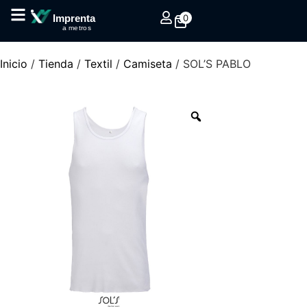
0
Imprenta
a metros
Inicio
/
Tienda
/
Textil
/
Camiseta
/ SOL’S PABLO