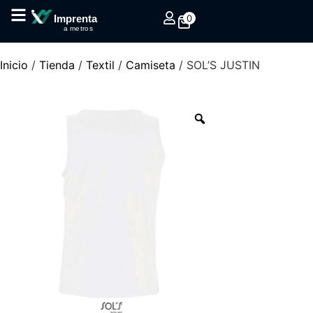
0
Imprenta
a metros
Inicio
/
Tienda
/
Textil
/
Camiseta
/ SOL’S JUSTIN