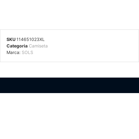
SKU
114651023XL
Categoria
Camiseta
Marca:
SOLS
Información Adicional