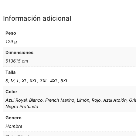
Información adicional
Peso
129 g
Dimensiones
513615 cm
Talla
S
,
M
,
L
,
XL
,
XXL
,
3XL
,
4XL
,
5XL
Color
Azul Royal
,
Blanco
,
French Marino
,
Limón
,
Rojo
,
Azul Atolón
,
Gri
Negro Profundo
Genero
Hombre