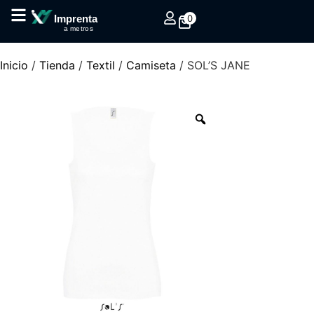
0
Imprenta
a metros
Inicio
/
Tienda
/
Textil
/
Camiseta
/ SOL’S JANE