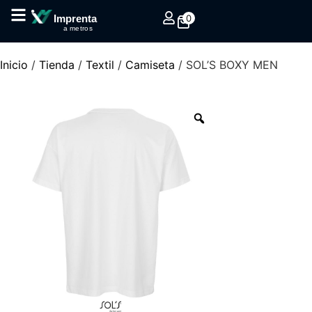
0
Imprenta
a metros
Inicio
/
Tienda
/
Textil
/
Camiseta
/ SOL’S BOXY MEN