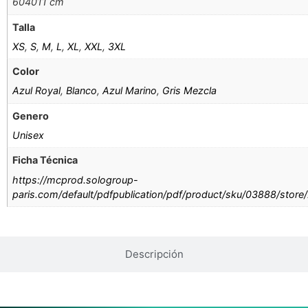
604011 cm
Talla
XS
,
S
,
M
,
L
,
XL
,
XXL
,
3XL
Color
Azul Royal
,
Blanco
,
Azul Marino
,
Gris Mezcla
Genero
Unisex
Ficha Técnica
https://mcprod.sologroup-
paris.com/default/pdfpublication/pdf/product/sku/03888/store
Descripción