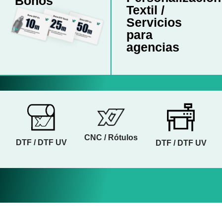
Bonos
Textil /
Servicios
para
agencias
CNC / Rótulos
DTF / DTF UV
DTF / DTF UV