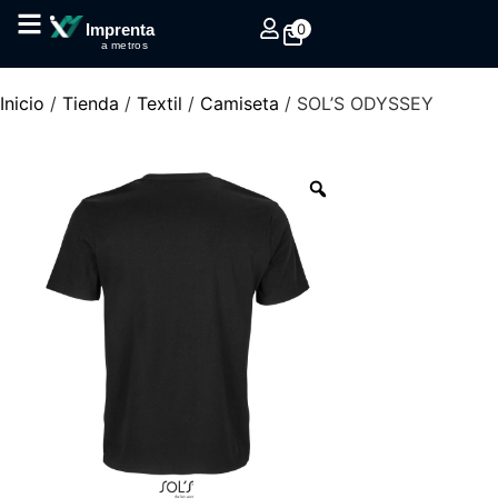
0
Imprenta
a metros
Inicio
/
Tienda
/
Textil
/
Camiseta
/ SOL’S ODYSSEY