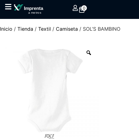
0
Imprenta
a metros
Inicio
/
Tienda
/
Textil
/
Camiseta
/ SOL’S BAMBINO