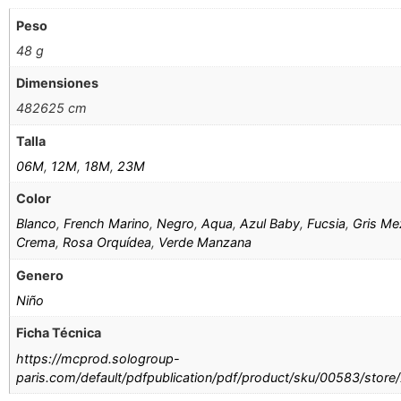
Peso
48 g
Dimensiones
482625 cm
Talla
06M
,
12M
,
18M
,
23M
Color
Blanco
,
French Marino
,
Negro
,
Aqua
,
Azul Baby
,
Fucsia
,
Gris Me
Crema
,
Rosa Orquídea
,
Verde Manzana
Genero
Niño
Ficha Técnica
https://mcprod.sologroup-
paris.com/default/pdfpublication/pdf/product/sku/00583/store