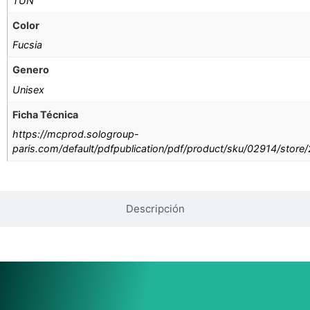
TUN
Color
Fucsia
Genero
Unisex
Ficha Técnica
https://mcprod.sologroup-
paris.com/default/pdfpublication/pdf/product/sku/02914/store
Descripción