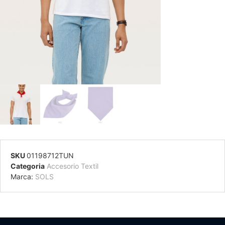
SKU
01198712TUN
Categoria
Accesorio Textil
Marca:
SOLS